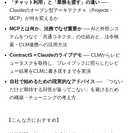
「チャット利用」と「業務を渡す」の違い
──
Claudeのオープン型アーキテクチャ（Projects・
MCP）が何を変えるか
MCPとは何か、法務でなぜ重要か
── AIと外部シス
テムをつなぐ「共通コネクタ」の仕組みと、法令検
索・CLM連携への活用方法
ContractS × Claudeのライブデモ
── CLMからレビ
ュータスクを取得し、プレイブックに照らしたレビ
ュー結果をCLMに書き戻すまでを実演
自社で始めるための現実的なアドバイス
── 「つない
だけど期待する回答が返ってこない」を避けるため
の構築・チューニングの考え方
【こんな方におすすめ】