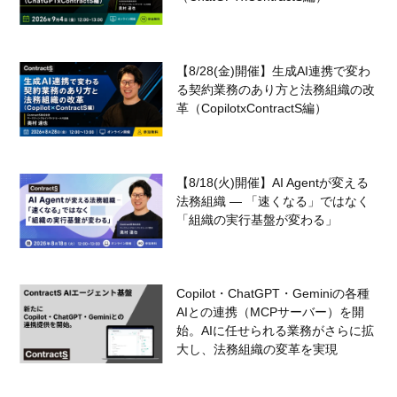
【8/28(金)開催】生成AI連携で変わ
る契約業務のあり方と法務組織の改
革（CopilotxContractS編）
【8/18(火)開催】AI Agentが変える
法務組織 — 「速くなる」ではなく
「組織の実行基盤が変わる」
Copilot・ChatGPT・Geminiの各種
AIとの連携（MCPサーバー）を開
始。AIに任せられる業務がさらに拡
大し、法務組織の変革を実現