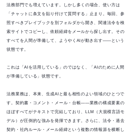
法務部門でも増えています。しかし多くの場合、使い方は
「チャットに条文を貼り付けて質問する」止まり。毎回、参
照すべきプレイブックを別フォルダから開き、関連法令を検
索サイトでコピーし、依頼経緯をメールから探し出す。その
すべてを人間が準備して、ようやくAIが動き出す——という
状態です。
これは「AIを活用している」のではなく、「AIのために人間
が準備している」状態です。
法務業務は、本来、生成AIと最も相性のよい領域のひとつで
す。契約書・コメント・メール・台帳——業務の構成要素の
ほぼすべてがテキストで完結しており、LLM（大規模言語モ
デル）が圧倒的な強みを発揮できます。さらに、法令・過去
契約・社内ルール・メール経緯という複数の情報源を横断し