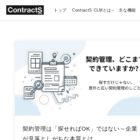
トップ
ContractS CLMとは
主な機能
契約管理は「探せればOK」ではない～企業
が見落としがちな本質とは…