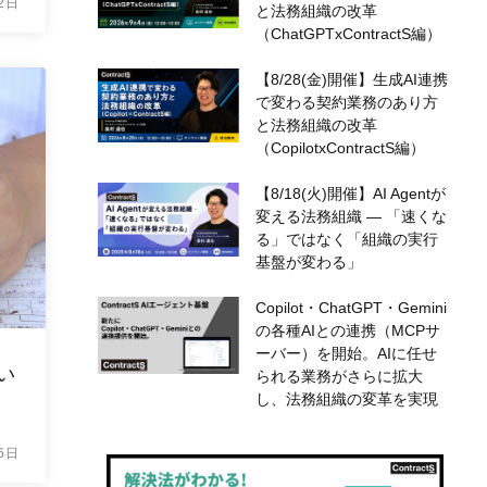
2日
と法務組織の改革
（ChatGPTxContractS編）
【8/28(金)開催】生成AI連携
で変わる契約業務のあり方
と法務組織の改革
（CopilotxContractS編）
【8/18(火)開催】AI Agentが
変える法務組織 — 「速くな
る」ではなく「組織の実行
基盤が変わる」
Copilot・ChatGPT・Gemini
の各種AIとの連携（MCPサ
ーバー）を開始。AIに任せ
い
られる業務がさらに拡大
し、法務組織の変革を実現
6日