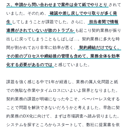
ス、申請から問い合わせまで案件は全て紙でやりとり
されて
いました。そのため、
確認や差し戻しでやり取りが多く発
生
してしまうことが課題でした。さらに、
担当者間で情報
連携がされていないが故のトラブル
も起こり契約業務が振り
出しに戻ってしまうこともしばしば…。契約業務に多大な時
間が割かれており非常に効率が悪く、
契約締結だけでなく、
その前のプロセスや締結後の管理も含めて、業務全体を効率
化する必要があるのでは
と感じていました。
課題を強く感じる中で1年が経過し、業務の属人化問題と紙
での無駄な作業やタイムロスにいよいよ限界となりました。
契約業務の課題が明確になった今こそ、ペーパーレス化する
ことで問題を解決できないだろうかと考えました。早急に契
約業務のDX化に向けて、まずは市場調査へ踏み切りました。
システムを探すところからスタートして、数社に提案書を依