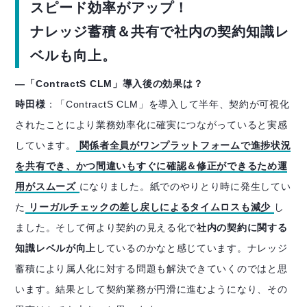
スピード効率がアップ！
ナレッジ蓄積＆共有で社内の契約知識レ
ベルも向上。
―「ContractS CLM」導入後の効果は？
時田様
：「ContractS CLM」を導入して半年、契約が可視化
されたことにより業務効率化に確実につながっていると実感
しています。
関係者全員がワンプラットフォームで進捗状況
を共有でき、かつ間違いもすぐに確認＆修正ができるため運
用がスムーズ
になりました。紙でのやりとり時に発生してい
た
リーガルチェックの差し戻しによるタイムロスも減少
し
ました。そして何より契約の見える化で
社内の契約に関する
知識レベルが向上
しているのかなと感じています。ナレッジ
蓄積により属人化に対する問題も解決できていくのではと思
います。結果として契約業務が円滑に進むようになり、その