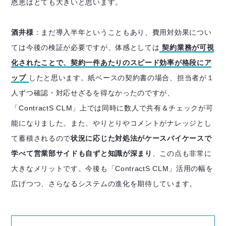
恩恵はとても大きいと思います。
酒井様
：まだ導入半年ということもあり、費用対効果につい
ては今後の検証が必要ですが、体感としては
契約業務が可視
化されたことで、契約一件あたりのスピード効率が格段にア
ップ
したと思います。紙ベースの契約書の場合、担当者が１
人ずつ確認・対応せざるを得なかったのですが、
「ContractS CLM」上では同時に数人で共有＆チェックが可
能になりました。また、やりとりやコメントがナレッジとし
て蓄積されるので
状況に応じた対処法がケースバイケースで
学べて営業部サイドも自ずと知識が深まり
、この点も非常に
大きなメリットです。今後も「ContractS CLM」活用の幅を
広げつつ、さらなるシステムの進化を期待しています。