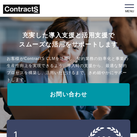
MENU
充実した導入支援と活用支援で
スムーズな活用をサポートします
お客様がContractS CLMを活用し、契約業務の効率化と事業の
生産性向上を実現できるよう、導入時の支援から、最適な契約
プロセスを構築し、活用いただけるまで、きめ細やかにサポー
トします。
お問い合わせ
1