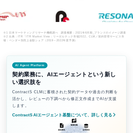
※1 日本マーケティングリサーチ機構調べ 調査概要：2021年6月期_ブランドのイメージ調査
※2 出典：ITR「ITR Market View：リーガルテック市場2022」CLM／契約管理サービス市
場：ベンダー別売上金額シェア（2019～2022年度予測）
AI Agent Platform
契約業務に、AIエージェントという新し
い選択肢を
ContractS CLMに蓄積された契約データや過去の判断を
活かし、レビューの下調べから修正文作成までAIが支援
します。
ContractS AIエージェント基盤について、詳しく見る