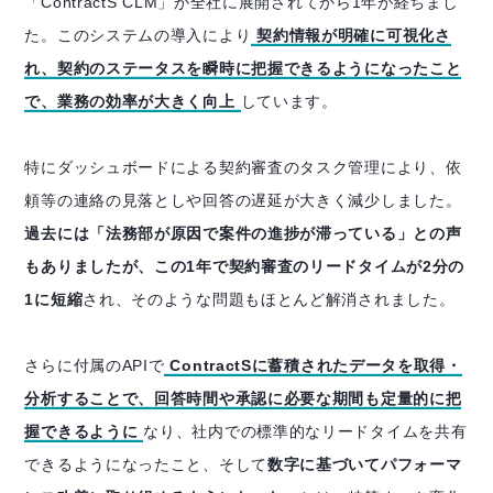
「ContractS CLM」が全社に展開されてから1年が経ちまし
た。このシステムの導入により
契約情報が明確に可視化さ
れ、契約のステータスを瞬時に把握できるようになったこと
で、業務の効率が大きく向上
しています。
特にダッシュボードによる契約審査のタスク管理により、依
頼等の連絡の見落としや回答の遅延が大きく減少しました。
過去には「法務部が原因で案件の進捗が滞っている」との声
もありましたが、この1年で契約審査のリードタイムが2分の
1に短縮
され、そのような問題もほとんど解消されました。
さらに付属のAPIで
ContractSに蓄積されたデータを取得・
分析することで、回答時間や承認に必要な期間も定量的に把
握できるように
なり、社内での標準的なリードタイムを共有
できるようになったこと、そして
数字に基づいてパフォーマ