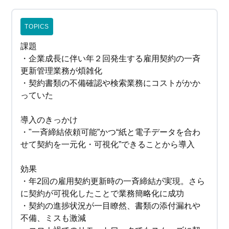
TOPICS
課題
・企業成長に伴い年２回発生する雇用契約の一斉
更新管理業務が煩雑化
・契約書類の不備確認や検索業務にコストがかか
っていた
導入のきっかけ
・"一斉締結依頼可能”かつ“紙と電子データを合わ
せて契約を一元化・可視化”できることから導入
効果
・年2回の雇用契約更新時の一斉締結が実現。さら
に契約が可視化したことで業務簡略化に成功
・契約の進捗状況が一目瞭然、書類の添付漏れや
不備、ミスも激減