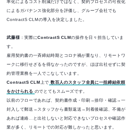
率化によるコスト削減だけではなく、契約プロセスの可視化
によるガバナンス強化部分を評価し、グループ会社でも
ContractS CLMの導入を決定しました。
武藤様
：実際に
ContractS CLM
の操作を日々担当していま
す。
雇用契約書の一斉締結時期とコロナ禍が重なり、リモートワ
ークに移行せざるを得なかったのですが、ほぼ出社せずに契
約管理業務を一人でこなしています。
ContractS CLM
上で
数百人のスタッフ全員に一括締結依頼
をかけられる
のでとてもスムーズです。
以前のフローであれば、契約書作成・印刷→捺印・確認→一
封入して郵送→スタッフから書類返送→到着後確認、不備が
あれば連絡…と出社しないと対応できないプロセスや確認作
業が多く、リモートでの対応が難しかったと思います。