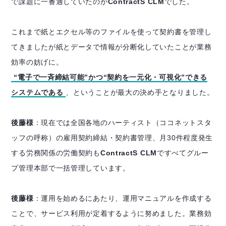
で課題に一番適していたのが
ContractS CLM
でした。
これまで紙とエクセル等のファイルを使って契約書を管理し
てきましたが紙とデータで情報が分断化していたことが業務
効率の妨げに。
“電子で一斉締結可能”かつ“契約を一元化・可視化”できる
システムである
、ということが最大の決め手となりました。
後藤様
：現在では全国各地のハーティスト（ココネットスタ
ッフの呼称）の雇用契約締結・契約書管理、月30件程度発生
する労務関係の労働契約も
ContractS CLM
ですべてグルー
プ管理本部で一括管理しています。
後藤様
：運用を始めるにあたり、運用マニュアルを作成する
ことで、サービス利用が定着するように努めました。業務効