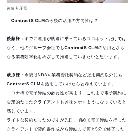
後藤 礼子様
―
ContractS CLM
の今後の活用の方向性は？
後藤様
：すでに運用が軌道に乗っているココネットだけでは
なく、他のグループ会社でも
ContractS CLM
の活用とさら
なる業務効率化をめざして推進していきたいと思います。
萩原様
：今後はNDAや業務委託契約など雇用契約以外にも
ContractS CLM
を活用していけたらと考えています。
コロナ禍で電子締結の必要性が高まり、これまで電子契約に
否定的だったクライアントも興味を示すようになっていると
感じています。
ライトな契約だったのですが先日、初めて電子締結を行った
クライアントで契約書作成から締結まで何と5分で終了した