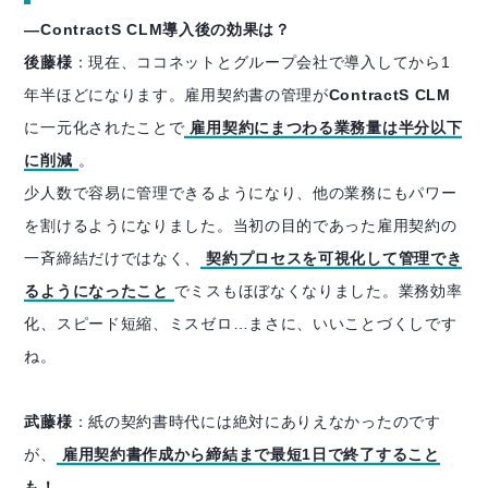
―ContractS CLM導入後の効果は？
後藤様
：現在、ココネットとグループ会社で導入してから1
年半ほどになります。雇用契約書の管理が
ContractS CLM
に一元化されたことで
雇用契約にまつわる業務量は半分以下
に削減
。
少人数で容易に管理できるようになり、他の業務にもパワー
を割けるようになりました。当初の目的であった雇用契約の
一斉締結だけではなく、
契約プロセスを可視化して管理でき
るようになったこと
でミスもほぼなくなりました。業務効率
化、スピード短縮、ミスゼロ…まさに、いいことづくしです
ね。
武藤様
：紙の契約書時代には絶対にありえなかったのです
が、
雇用契約書作成から締結まで最短1日で終了すること
も！