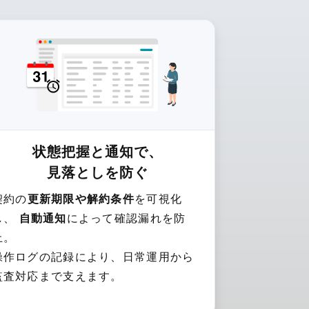
状態把握と通知で、
見落としを防ぐ
契約の
更新期限や解約条件
を可視化
し、
自動通知
によって確認漏れを防
止。
操作ログの記録により、日常運用から
監査対応まで支えます。