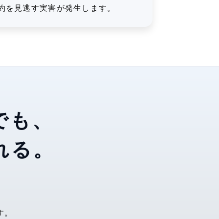
約を見逃す実害が発生します。
でも、
れる。
す。