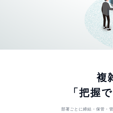
複
「把握
部署ごとに締結・保管・