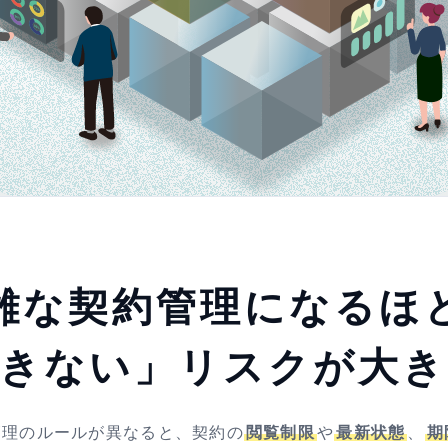
雑な契約管理になるほ
できない」リスクが大き
管理のルールが異なると、契約の
閲覧制限
や
最新状態
、
期