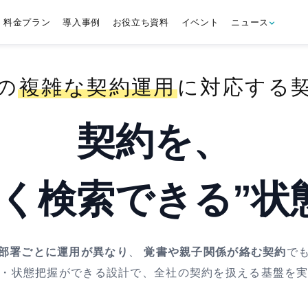
料金プラン
導入事例
お役立ち資料
イベント
ニュース
の
複雑な契約運用
に
対応する
契約を、
しく検索できる”
状
部署ごとに運用が異なり
、
覚書や親子関係が絡む契約
で
・状態把握ができる設計で、全社の契約を扱える基盤を