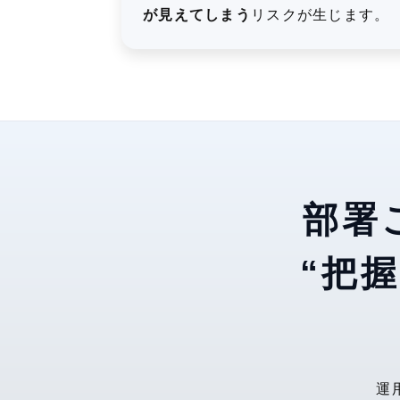
が見えてしまう
リスクが生じます。
部署
“把
運