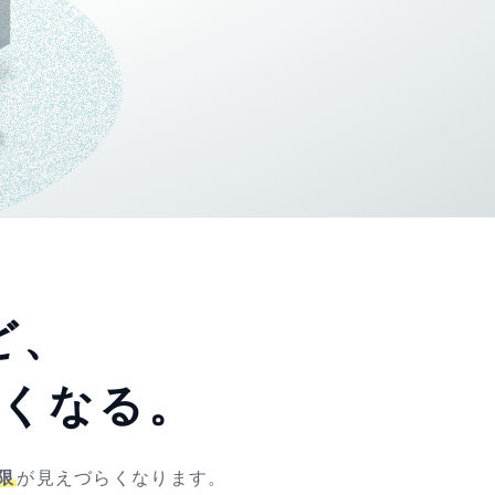
ど、
くなる。
限
が見えづらくなります。