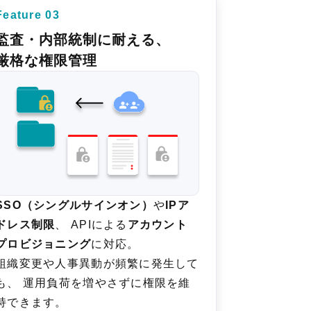
Feature 03
監査・内部統制に耐える、
厳格な権限管理
SSO（シングルサインオン）
や
IPア
ドレス制限
、 APIによる
アカウント
プロビジョニング
に対応。
組織変更や人事異動が頻繁に発生して
も、 運用負荷を増やさずに権限を維
持できます。