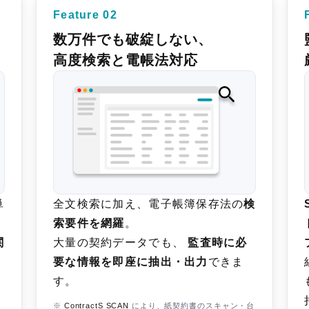
Feature 02
数万件でも破綻しない、
高度検索と電帳法対応
単
全文検索に加え、電子帳簿保存法の
検
索要件を網羅
。
関
大量の契約データでも、
監査時に必
要な情報を即座に抽出・出力
できま
す。
※
ContractS SCAN
により、紙契約書のスキャン・台