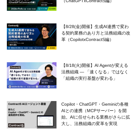
（ChatGPTxContractS編）
【8/28(金)開催】生成AI連携で変わ
る契約業務のあり方と法務組織の改
革（CopilotxContractS編）
【8/18(火)開催】AI Agentが変える
法務組織 — 「速くなる」ではなく
「組織の実行基盤が変わる」
Copilot・ChatGPT・Geminiの各種
AIとの連携（MCPサーバー）を開
始。AIに任せられる業務がさらに拡
大し、法務組織の変革を実現