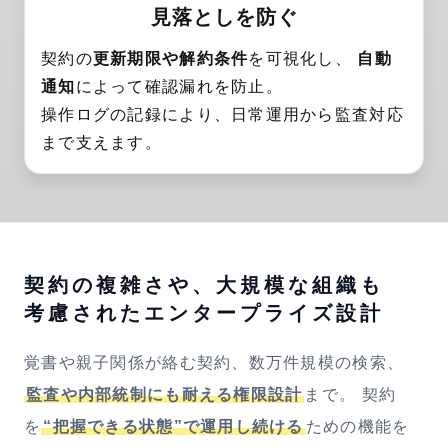
見落としを防ぐ
契約の
更新期限や解約条件
を可視化し、
自動
通知
によって確認漏れを防止。
操作ログの記録により、日常運用から監査対応
まで支えます。
契約の複雑さや、大規模な組織も
考慮された
エンタープライズ設計
覚書や親子関係が絡む契約、数万件規模の検索、
監査や内部統制にも耐える権限設計
まで。
契約
を
“把握できる状態”で運用し続ける
ための機能を