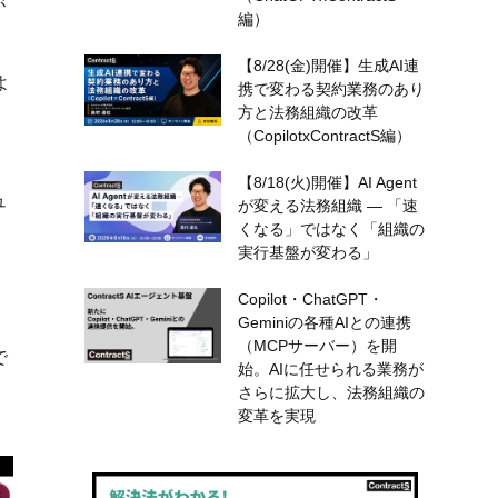
が
編）
【8/28(金)開催】生成AI連
よ
携で変わる契約業務のあり
方と法務組織の改革
（CopilotxContractS編）
【8/18(火)開催】AI Agent
ュ
が変える法務組織 — 「速
くなる」ではなく「組織の
実行基盤が変わる」
Copilot・ChatGPT・
Geminiの各種AIとの連携
（MCPサーバー）を開
で
始。AIに任せられる業務が
さらに拡大し、法務組織の
変革を実現