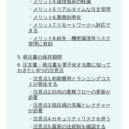
メリット4.環境負荷の軽減
メリット5.リアルタイムな注文管理
メリット6.業務効率化
メリット7.リモートワークへ対応で
きる
メリット8.紛失・機密漏洩等リスク
管理に有効
発注書の保存期間
注文書・発注書を電子化する際に知って
おきたい6つの注意点
注意点1.初期費用とランニングコス
トが発生する
注意点2.社内の業務フローの更新が
必要
注意点3.抵抗感の克服とレクチャー
が必要
注意点4.セキュリティリスクを伴う
注意点5.最新の法規制を確認する