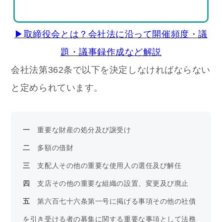
▶取締役会とは？会社法に沿って開催頻度・議
題・議事録作成など解説
会社法第362条で以下を決定しなければならない
と定められています。
一
　重要な財産の処分及び譲受け
二
　多額の借財
三
　支配人その他の重要な使用人の選任及び解任
四
　支店その他の重要な組織の設置、変更及び廃止
五
　第六百七十六条第一号に掲げる事項その他の社債
を引き受ける者の募集に関する重要な事項として法務