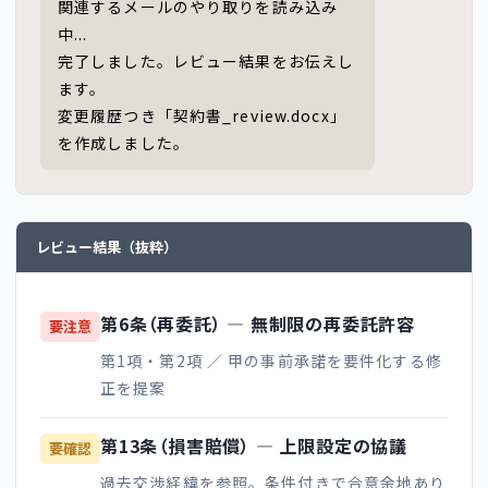
関連するメールのやり取りを読み込み
中...
完了しました。レビュー結果をお伝えし
ます。
変更履歴つき「契約書_review.docx」
を作成しました。
レビュー結果（抜粋）
第6条（再委託） ― 無制限の再委託許容
要注意
第1項・第2項 ／ 甲の事前承諾を要件化する修
正を提案
第13条（損害賠償） ― 上限設定の協議
要確認
過去交渉経緯を参照。条件付きで合意余地あり