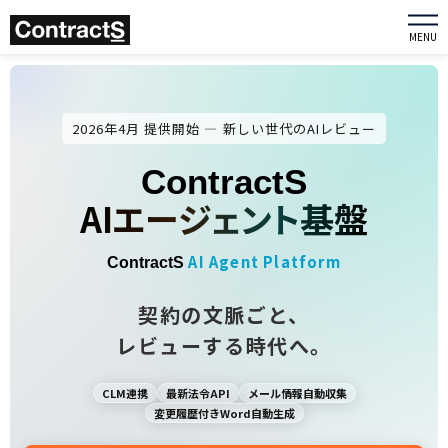
MENU
2026年4月 提供開始 ― 新しい世代のAIレビュー
ContractS
AIエージェント基盤
AI Agent Platform
ContractS
契約の文脈ごと、
レビューする時代へ。
CLM連携
最新法令API
メール情報自動収集
変更履歴付きWord自動生成