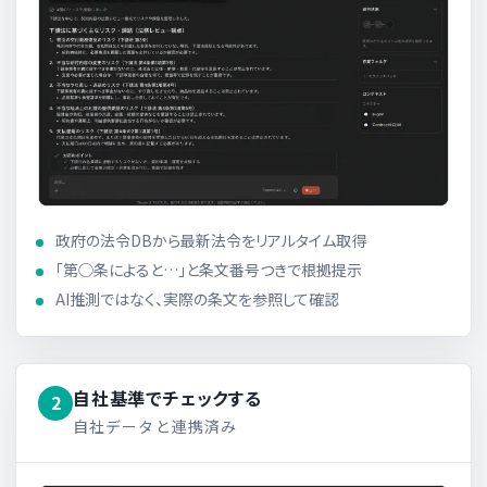
政府の法令DBから最新法令をリアルタイム取得
「第◯条によると…」と条文番号つきで根拠提示
AI推測ではなく、実際の条文を参照して確認
自社基準でチェックする
2
自社データと連携済み