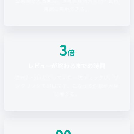
型業務を大幅削減。担当者は例外判断・最終
確認に集中できる。
3
倍
レビューが終わるまでの時間
従来2〜3日かかっていた一次チェックが、ワ
ンクリックで即日完了。こなせる件数が大幅
に増える。