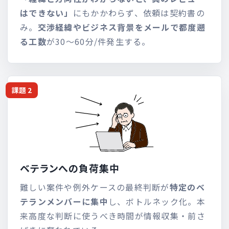
はできない」
にもかかわらず、依頼は契約書の
み。
交渉経緯やビジネス背景をメールで都度遡
る工数
が30〜60分/件発生する。
課題 2
ベテランへの負荷集中
難しい案件や例外ケースの最終判断が
特定のベ
テランメンバーに集中
し、ボトルネック化。本
来高度な判断に使うべき時間が情報収集・前さ