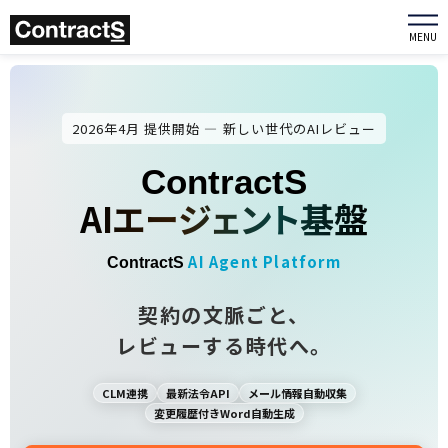
MENU
2026年4月 提供開始 ― 新しい世代のAIレビュー
ContractS
AIエージェント基盤
AI Agent Platform
ContractS
契約の文脈ごと、
レビューする時代へ。
CLM連携
最新法令API
メール情報自動収集
変更履歴付きWord自動生成