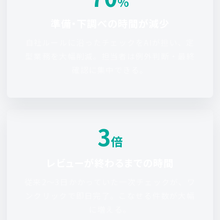
%
準備・下調べの時間が減少
自社ルールに沿ったチェックをAIが担い、定
型業務を大幅削減。担当者は例外判断・最終
確認に集中できる。
3
倍
レビューが終わるまでの時間
従来2〜3日かかっていた一次チェックが、ワ
ンクリックで即日完了。こなせる件数が大幅
に増える。