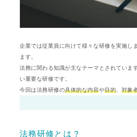
企業では従業員に向けて様々な研修を実施し
ます。
法務に関わる知識が主なテーマとされていま
い重要な研修です。
今回は法務研修の
具体的な内容
や
目的
、
対象
法務研修とは？