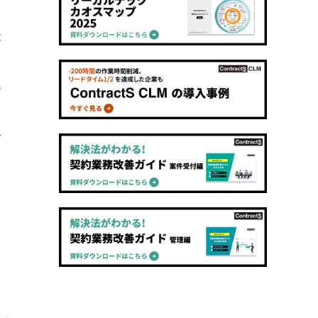
律
修
与