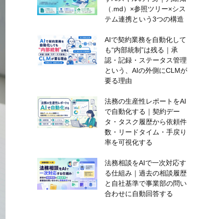
（.md）×参照ツリー×シス
テム連携という3つの構造
AIで契約業務を自動化して
も“内部統制”は残る｜承
認・記録・ステータス管理
という、AIの外側にCLMが
要る理由
法務の生産性レポートをAI
で自動化する｜契約デー
タ・タスク履歴から依頼件
数・リードタイム・手戻り
率を可視化する
法務相談をAIで一次対応す
る仕組み｜過去の相談履歴
と自社基準で事業部の問い
合わせに自動回答する