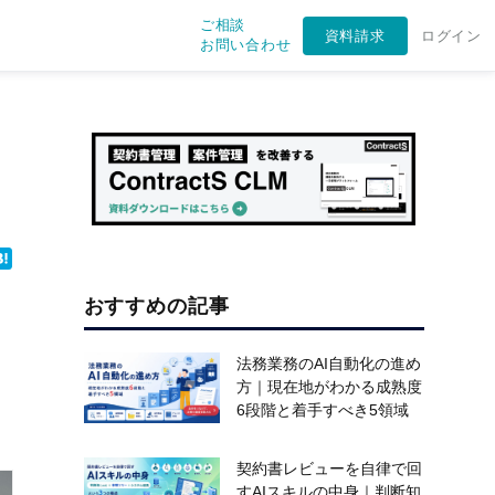
ご相談
資料請求
ログイン
お問い合わせ
おすすめの記事
法務業務のAI自動化の進め
方｜現在地がわかる成熟度
6段階と着手すべき5領域
契約書レビューを自律で回
すAIスキルの中身｜判断知