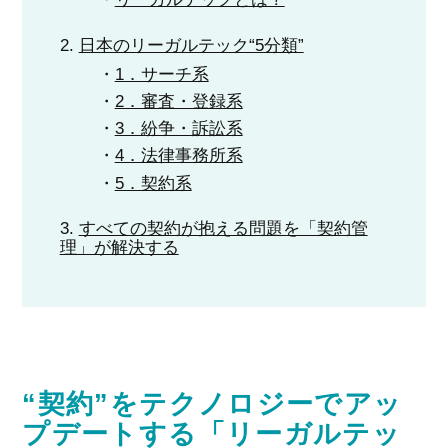
日本のリーガルテック“5分類”
1．サーチ系
2．審査・登録系
3．紛争・訴訟系
4．法律事務所系
5．契約系
すべての契約が抱える問題を「契約管
理」が解決する
“契約”をテクノロジーでアッ
プデートする「リーガルテッ