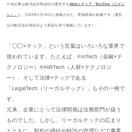
※本記事は株式会社翔泳社の運営する
Webメディア「Biz/Zine（ビズジ
ン）」
に、2020年1月24日に掲載された、寄稿原稿の転載です（運営
元の株式会社翔泳社より承諾を得て掲載しています）。
「◯◯×テック」という言葉はいろいろな業界で
使われています。たとえば、FinTech（金融×テ
クノロジー）やHRTech（人材×テクノロジ
ー）、そして法律×テックである
「LegalTech（リーガルテック）」もその一例で
す。
元来、企業にとって法律関係は法務部門が扱う
ものでした。しかし、リーガルテックの広まり
とともに、契約の締結や特許の管理などで事業