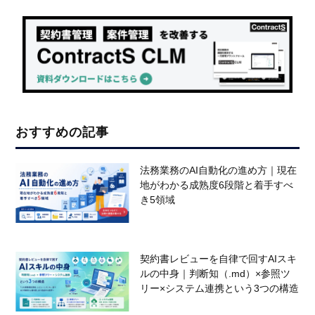
おすすめの記事
法務業務のAI自動化の進め方｜現在
地がわかる成熟度6段階と着手すべ
き5領域
契約書レビューを自律で回すAIスキ
ルの中身｜判断知（.md）×参照ツ
リー×システム連携という3つの構造