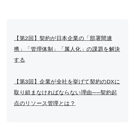
【第2回】契約が日本企業の「部署間連
携」「管理体制」「属人化」の課題を解決
する
【第3回】企業が全社を挙げて契約のDXに
取り組まなければならない理由──契約起
点のリソース管理とは？