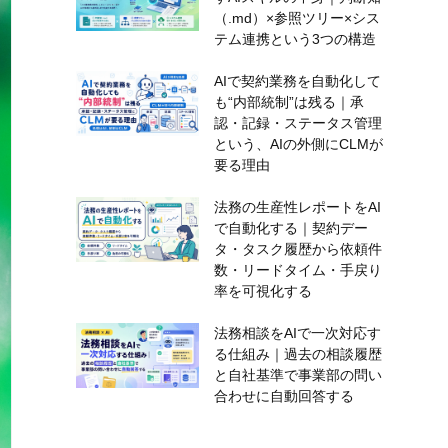
（.md）×参照ツリー×シス
テム連携という3つの構造
AIで契約業務を自動化して
も“内部統制”は残る｜承
認・記録・ステータス管理
という、AIの外側にCLMが
要る理由
法務の生産性レポートをAI
で自動化する｜契約デー
タ・タスク履歴から依頼件
数・リードタイム・手戻り
率を可視化する
法務相談をAIで一次対応す
る仕組み｜過去の相談履歴
と自社基準で事業部の問い
合わせに自動回答する