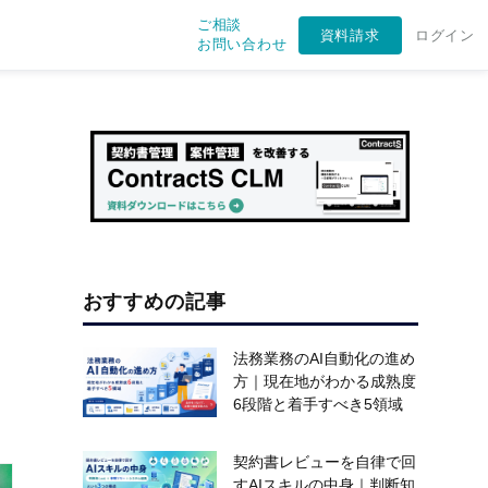
ご相談
資料請求
ログイン
お問い合わせ
おすすめの記事
法務業務のAI自動化の進め
方｜現在地がわかる成熟度
6段階と着手すべき5領域
契約書レビューを自律で回
すAIスキルの中身｜判断知