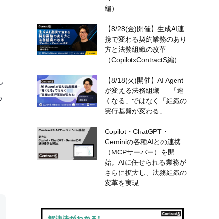
編）
【8/28(金)開催】生成AI連
携で変わる契約業務のあり
方と法務組織の改革
（CopilotxContractS編）
【8/18(火)開催】AI Agent
ル
が変える法務組織 — 「速
ク
くなる」ではなく「組織の
実行基盤が変わる」
。
Copilot・ChatGPT・
Geminiの各種AIとの連携
（MCPサーバー）を開
始。AIに任せられる業務が
さらに拡大し、法務組織の
変革を実現