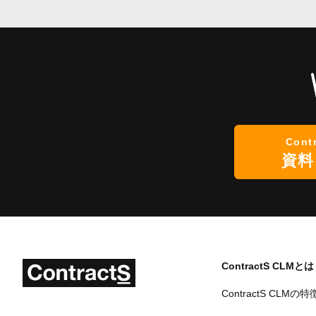
Cont
資料
ContractS CLMとは
ContractS CLMの特