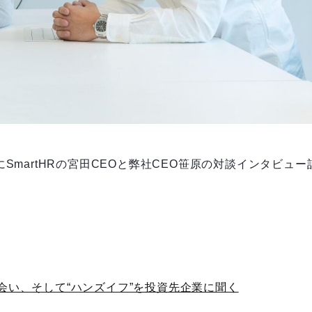
ghts」にSmartHRの宮田CEOと弊社CEO笹原の対談インタビュー
出会い、そして“ハンズイフ”を投資先企業に聞く