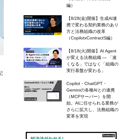
編）
【8/28(金)開催】生成AI連
携で変わる契約業務のあり
方と法務組織の改革
（CopilotxContractS編）
【8/18(火)開催】AI Agent
が変える法務組織 — 「速
くなる」ではなく「組織の
実行基盤が変わる」
記
Copilot・ChatGPT・
Geminiの各種AIとの連携
（MCPサーバー）を開
始。AIに任せられる業務が
さらに拡大し、法務組織の
変革を実現