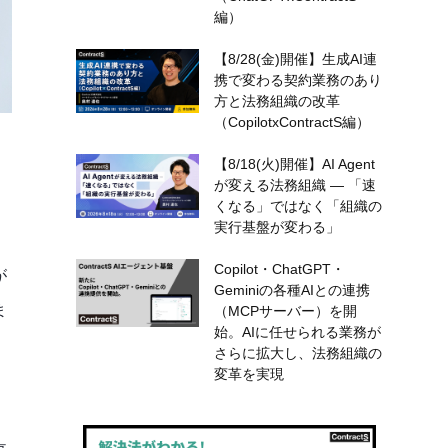
編）
【8/28(金)開催】生成AI連
携で変わる契約業務のあり
方と法務組織の改革
（CopilotxContractS編）
【8/18(火)開催】AI Agent
が変える法務組織 — 「速
。
くなる」ではなく「組織の
実行基盤が変わる」
Copilot・ChatGPT・
が
Geminiの各種AIとの連携
ま
（MCPサーバー）を開
始。AIに任せられる業務が
を
さらに拡大し、法務組織の
変革を実現