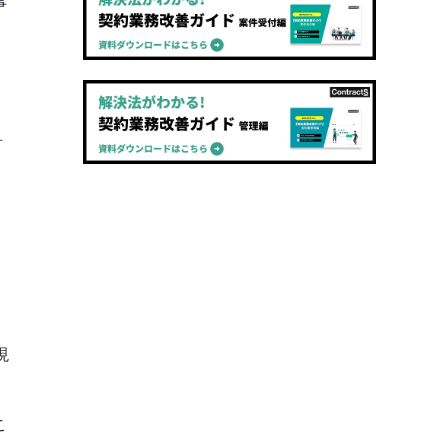
事
財
現
こ