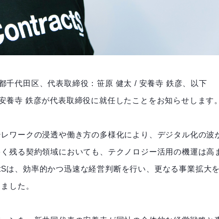
京都千代田区、代表取締役：笹原 健太 / 安養寺 鉄彦、以下
たに安養寺 鉄彦が代表取締役に就任したことをお知らせします
テレワークの浸透や働き方の多様化により、デジタル化の波
多く残る契約領域においても、テクノロジー活用の機運は高
actSは、効率的かつ迅速な経営判断を行い、更なる事業拡大
しました。