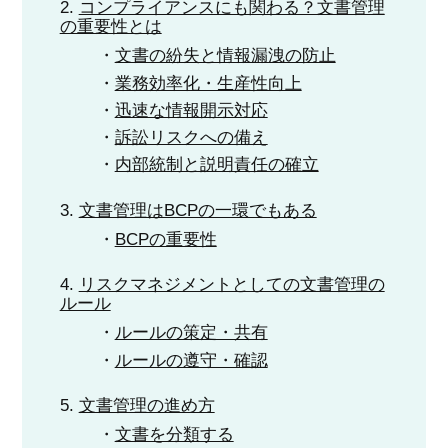
コンプライアンスにも関わる？文書管理
の重要性とは
文書の紛失と情報漏洩の防止
業務効率化・生産性向上
迅速な情報開示対応
訴訟リスクへの備え
内部統制と説明責任の確立
文書管理はBCPの一環でもある
BCPの重要性
リスクマネジメントとしての文書管理の
ルール
ルールの策定・共有
ルールの遵守・確認
文書管理の進め方
文書を分類する