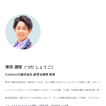
津田 奨悟（つだ しょうご）
ContractS株式会社 経営企画部 部長
新卒で旭硝子株式会社（現AGC）に入社。ガラス製造プロセスエンジニアとして従事した後、デロイト
トーマツコンサルティングにて経営コンサルティングに従事。その後、外資系企業2社で経営企画・事
業企画を歴任。直近ではアドビ日本法人において、サービス事業の経営企画として営業、コンサルティ
ング、カスタマーサクセスを横断して事業管理。2020年8月より現職。