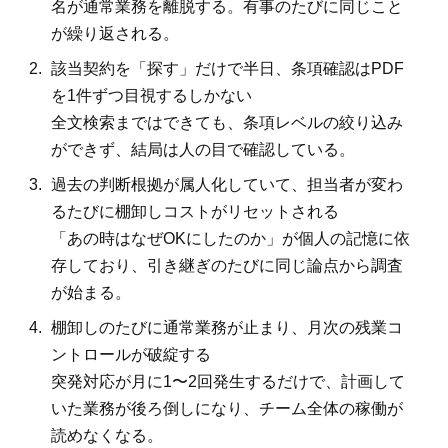
名が通常業務を離脱する。有事のたびに同じこと
が繰り返される。
該当契約を「探す」だけで半日、条項確認はPDF
を1件ずつ目視するしかない
全文検索まではできても、条項レベルの絞り込み
ができず、結局は人の目で確認している。
過去の判断根拠が属人化していて、担当者が変わ
るたびに棚卸しコストがリセットされる
「あの時はなぜOKにしたのか」が個人の記憶に依
存しており、引き継ぎのたびに同じ論点から調査
が始まる。
棚卸しのたびに通常業務が止まり、月次の残業コ
ントロールが破綻する
突発対応が月に1〜2回発生するだけで、計画して
いた業務が後ろ倒しになり、チーム全体の稼働が
読めなくなる。