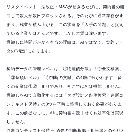
リスクイベント・法改正・M&Aが起きるたびに、契約書の棚
卸しで数人が数日ブロックされる。そのたびに通常業務が止
まり、残業が積み上がる。この状況を「人手の問題」と捉え
ている企業がほとんどです。しかし本質は違います。
棚卸しに時間がかかる本当の理由は、AIではなく、契約デー
タの”構造”にあります。
契約データの管理レベルは「①物理的分散」「②全文検索」
「③条項レベル」「④判断の文脈」の4層に分かれます。多
くの企業は①②止まりであり、そこではAIは機能しません。
棚卸しをAIで自動化するには「タグ設計／条件検索／判断コ
ンテキスト保持」の3つを平時に整備しておく必要がありま
す。この前提なしに、AIに契約書を読ませても効率化は実現
しません。
判断コンテキスト保持 ─ 過去の判断根拠・担当者とのやりと