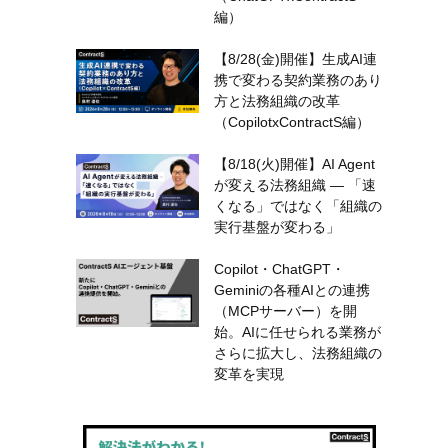
編）
【8/28(金)開催】生成AI連
携で変わる契約業務のあり
方と法務組織の改革
（CopilotxContractS編）
【8/18(火)開催】AI Agent
が変える法務組織 — 「速
くなる」ではなく「組織の
ネ
実行基盤が変わる」
Copilot・ChatGPT・
Geminiの各種AIとの連携
（MCPサーバー）を開
始。AIに任せられる業務が
さらに拡大し、法務組織の
変革を実現