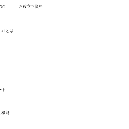
お役立ち資料
PRO
ssistとは
ート
主な機能