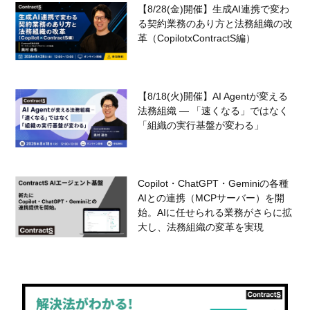
【8/28(金)開催】生成AI連携で変わ
る契約業務のあり方と法務組織の改
革（CopilotxContractS編）
【8/18(火)開催】AI Agentが変える
法務組織 — 「速くなる」ではなく
「組織の実行基盤が変わる」
Copilot・ChatGPT・Geminiの各種
AIとの連携（MCPサーバー）を開
始。AIに任せられる業務がさらに拡
大し、法務組織の変革を実現