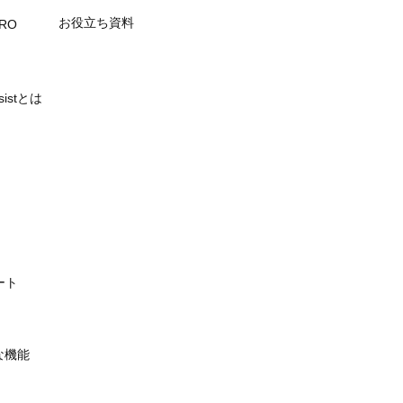
お役立ち資料
PRO
ssistとは
ート
主な機能