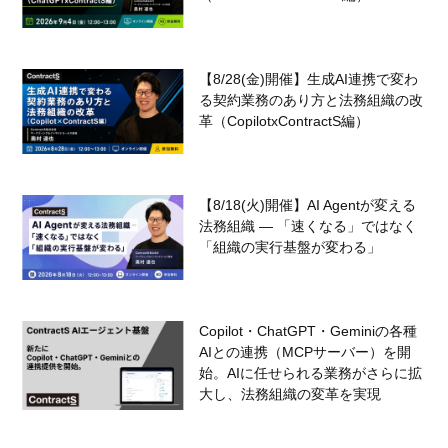
【8/28(金)開催】生成AI連携で変わ
る契約業務のあり方と法務組織の改
革（CopilotxContractS編）
【8/18(火)開催】AI Agentが変える
法務組織 — 「速くなる」ではなく
「組織の実行基盤が変わる」
Copilot・ChatGPT・Geminiの各種
AIとの連携（MCPサーバー）を開
始。AIに任せられる業務がさらに拡
大し、法務組織の変革を実現