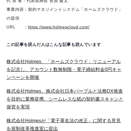
代 表 者：代表取締役 笹原 健太
事業内容：契約マネジメントシステム「ホームズクラウド」
の提供
URL ：
https://www.holmescloud.com/
この記事を読んだ人はこんな記事も読んでいます
株式会社Holmes、「ホームズクラウド」リニューアル
を記念し、アカウント数無制限・電子締結料金0円キャ
ンペーンを開催
株式会社Holmes、株式会社日本パープルと法務DX推進
を目的に業務提携。シームレスな紙の契約書スキャンと
保管を実現
株式会社Holmesが「電子署名法の改正」に関する意見
を規制改革推進室に提出