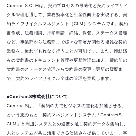
ContractS CLM
は、契約プロセスの最適化と契約ライフサイ
クル管理を通して、業務効率化と生産性向上を実現する、契
約ライフサイクルマネジメント（CLM）システムです。契約
書作成、法務相談、押印申請、締結、保管、ステータス管理
など、事業部から法務部まで様々な部署が関わる複雑な契約
業務を、迷わずもれなく行うことが可能です。また、締結済
みの契約書のドキュメント管理や更新管理に加え、締結前の
契約書のステータス管理から契約書の変更・更新の履歴ま
で、契約のライフサイクル全体の管理を実現します。
■ContractS株式会社について
ContractS
は、「契約の力でビジネスの進化を加速させる」
という志のもと、契約マネジメントシステム「ContractS
CLM」と周辺システムとの連携を通じ契約データを集約し、
人とシステムが共に活用できる仕組みを提供しています。事