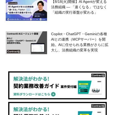
【8/18(火)開催】AI Agentが変える
法務組織 — 「速くなる」ではなく
「組織の実行基盤が変わる」
Copilot・ChatGPT・Geminiの各種
AIとの連携（MCPサーバー）を開
始。AIに任せられる業務がさらに拡
大し、法務組織の変革を実現