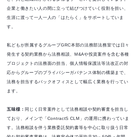
企業と働きたい人の間に立って結びつけていく役割を担い、
生涯に渡って一人一人の「はたらく」をサポートしていま
す。
私どもが所属するグループGRC本部の法務部法務室では日々
発生する契約業務から法務相談、M&Aや投資案件を含む各種
プロジェクトの法務面の担当、個人情報保護法等法改正の対
応からグループのプライバシーガバナンス体制の構築まで、
法務を担当するバックオフィスとして幅広く業務を行ってい
ます。
五味様：
同じく日常案件として法務相談や契約審査を担当し
ており、メインで「ContractS CLM」の運用に携わっていま
す。法務相談を伴う業務委託契約書等を中心に取り扱う日常
的な契約審査業務は、法務室全体で平均月30～50件・年間