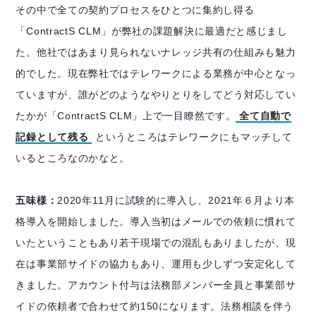
その中で全ての契約プロセスをひとつに集約し得る
「ContractS CLM」が弊社の課題解決に最適だと感じまし
た。他社ではあまり見られないナレッジ共有の仕組みも魅力
的でした。現在弊社ではテレワークによる業務が中心となっ
ていますが、誰がどのようなやりとりをしてどう対応してい
たかが「ContractS CLM」上で一目瞭然です。
全て自動で
記録として残る
というところはテレワークにもマッチして
いるところなのかなと。
五味様：
2020年11月に試験的に導入し、2021年６月より本
格導入を開始しました。導入当初はメールでの依頼に慣れて
いたということもあり若干現場での混乱もありましたが、現
在は事業部サイドの協力もあり、運用も少しずつ安定化して
きました。アカウント付与は法務部メンバー全員と事業部サ
イドの依頼者で合わせて約150になります。法務相談を伴う