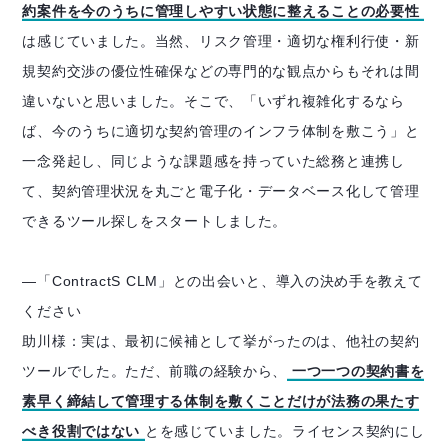
約案件を今のうちに管理しやすい状態に整えることの必要性
は感じていました。当然、リスク管理・適切な権利行使・新
規契約交渉の優位性確保などの専門的な観点からもそれは間
違いないと思いました。そこで、「いずれ複雑化するなら
ば、今のうちに適切な契約管理のインフラ体制を敷こう」と
一念発起し、同じような課題感を持っていた総務と連携し
て、契約管理状況を丸ごと電子化・データベース化して管理
できるツール探しをスタートしました。
―「ContractS CLM」との出会いと、導入の決め手を教えて
ください
助川様：実は、最初に候補として挙がったのは、他社の契約
ツールでした。ただ、前職の経験から、
一つ一つの契約書を
素早く締結して管理する体制を敷くことだけが法務の果たす
べき役割ではない
とを感じていました。ライセンス契約にし