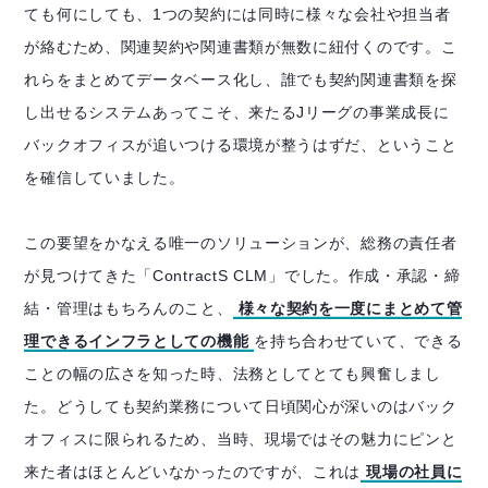
ても何にしても、1つの契約には同時に様々な会社や担当者
が絡むため、関連契約や関連書類が無数に紐付くのです。こ
れらをまとめてデータベース化し、誰でも契約関連書類を探
し出せるシステムあってこそ、来たるJリーグの事業成長に
バックオフィスが追いつける環境が整うはずだ、ということ
を確信していました。
この要望をかなえる唯一のソリューションが、総務の責任者
が見つけてきた「ContractS CLM」でした。作成・承認・締
結・管理はもちろんのこと、
様々な契約を一度にまとめて管
理できるインフラとしての機能
を持ち合わせていて、できる
ことの幅の広さを知った時、法務としてとても興奮しまし
た。どうしても契約業務について日頃関心が深いのはバック
オフィスに限られるため、当時、現場ではその魅力にピンと
来た者はほとんどいなかったのですが、これは
現場の社員に