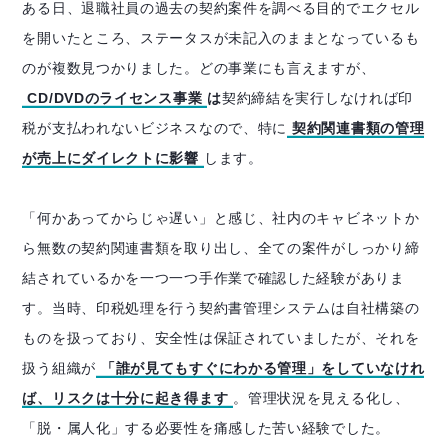
ある日、退職社員の過去の契約案件を調べる目的でエクセル
を開いたところ、ステータスが未記入のままとなっているも
のが複数見つかりました。どの事業にも言えますが、
CD/DVDのライセンス事業
は
契約締結を実行しなければ印
税が支払われないビジネスなので、特に
契約関連書類の管理
が売上にダイレクトに影響
します。
「何かあってからじゃ遅い」と感じ、社内のキャビネットか
ら無数の契約関連書類を取り出し、全ての案件がしっかり締
結されているかを一つ一つ手作業で確認した経験がありま
す。当時、印税処理を行う契約書管理システムは自社構築の
ものを扱っており、安全性は保証されていましたが、それを
扱う組織が
「誰が見てもすぐにわかる管理」をしていなけれ
ば、リスクは十分に起き得ます
。管理状況を見える化し、
「脱・属人化」する必要性を痛感した苦い経験でした。