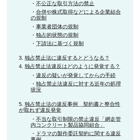
不公正な取引方法の禁止
合併や株式取得などによる企業結合
の規制
事業者団体の規制
独占的状態の規制
下請法に基づく規制
独占禁止法に違反するとどうなる？
独占禁止法違反はどのように発覚する？
違反の疑いが発覚してからの手続
独占禁止法違反に対する近年の処理
状況
独占禁止法の違反事例 契約書と整合性
が取れず違反発覚
不当な取引制限の禁止違反「網走管
内コンクリート製品協同組合」
ドラマの製作委託契約に関する違反
事例