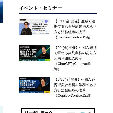
イベント・セミナー
【9/11(金)開催】生成AI連
携で変わる契約業務のあり
方と法務組織の改革
（GeminixContractS編）
っ
【9/4(金)開催】生成AI連携
で変わる契約業務のあり方
進
と法務組織の改革
（ChatGPTxContractS
編）
【8/28(金)開催】生成AI連
し
携で変わる契約業務のあり
方と法務組織の改革
（CopilotxContractS編）