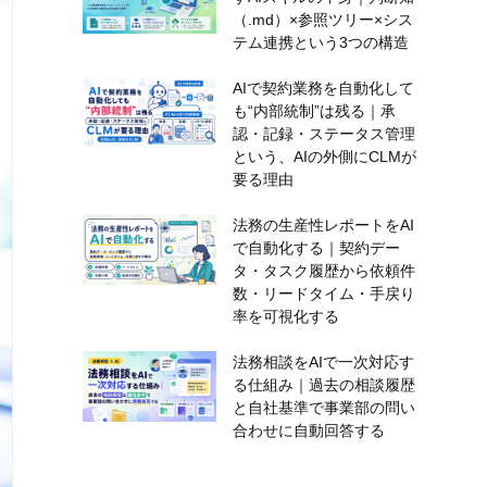
（.md）×参照ツリー×シス
テム連携という3つの構造
AIで契約業務を自動化して
も“内部統制”は残る｜承
認・記録・ステータス管理
という、AIの外側にCLMが
要る理由
法務の生産性レポートをAI
で自動化する｜契約デー
タ・タスク履歴から依頼件
数・リードタイム・手戻り
率を可視化する
法務相談をAIで一次対応す
る仕組み｜過去の相談履歴
と自社基準で事業部の問い
合わせに自動回答する