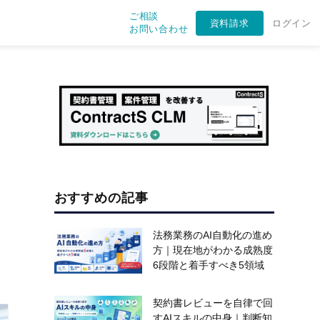
ご相談
資料請求
ログイン
お問い合わせ
おすすめの記事
法務業務のAI自動化の進め
方｜現在地がわかる成熟度
6段階と着手すべき5領域
契約書レビューを自律で回
すAIスキルの中身｜判断知