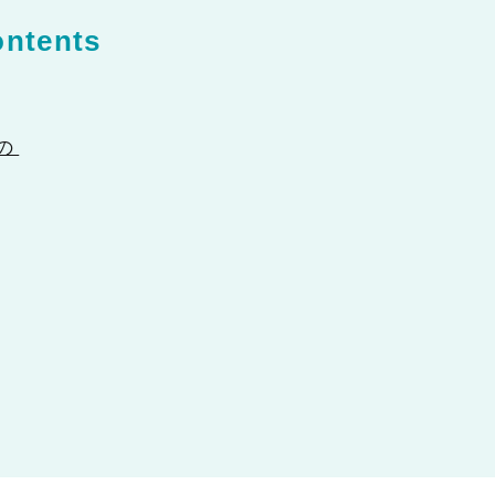
ntents
の