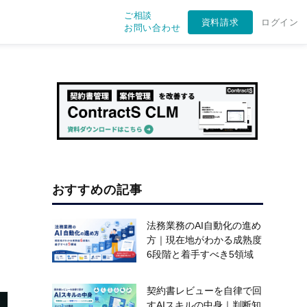
ご相談
資料請求
ログイン
お問い合わせ
おすすめの記事
法務業務のAI自動化の進め
方｜現在地がわかる成熟度
6段階と着手すべき5領域
契約書レビューを自律で回
すAIスキルの中身｜判断知