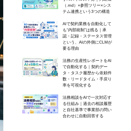
（.md）×参照ツリー×シス
テム連携という3つの構造
AIで契約業務を自動化して
も“内部統制”は残る｜承
認・記録・ステータス管理
という、AIの外側にCLMが
要る理由
法務の生産性レポートをAI
で自動化する｜契約デー
タ・タスク履歴から依頼件
数・リードタイム・手戻り
率を可視化する
法務相談をAIで一次対応す
る仕組み｜過去の相談履歴
と自社基準で事業部の問い
合わせに自動回答する