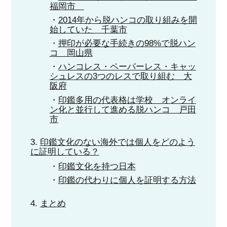
福岡市
2014年から脱ハンコの取り組みを開
始していた 千葉市
押印が必要な手続きの98%で脱ハン
コ 岡山県
ハンコレス・ペーパーレス・キャッ
シュレスの3つのレスで取り組む 大
阪府
印鑑多用の代表格は学校 オンライ
ン化と並行して進める脱ハンコ 戸田
市
印鑑文化のない海外では個人をどのよう
に証明している？
印鑑文化を持つ日本
印鑑の代わりに個人を証明する方法
まとめ