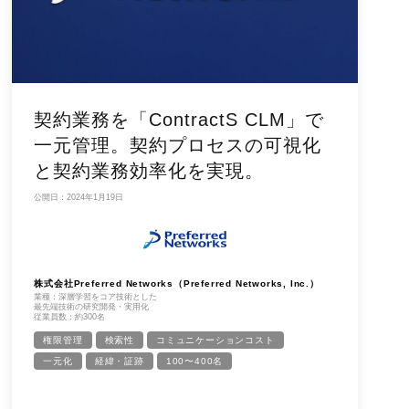
契約業務を「ContractS CLM」で
一元管理。契約プロセスの可視化
と契約業務効率化を実現。
公開日：2024年1月19日
株式会社Preferred Networks（Preferred Networks, Inc.）
業種：深層学習をコア技術とした
最先端技術の研究開発・実用化
従業員数：約300名
権限管理
検索性
コミュニケーションコスト
一元化
経緯・証跡
100〜400名