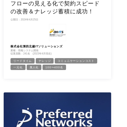
フローの見える化で契約スピード
の改善＆ナレッジ蓄積に成功！
公開日：2024年4月25日
株式会社第四北越ITソリューションズ
業種：情報システム開発
従業員数：241名 (2023年4月現在)
リードタイム
ナレッジ
コミュニケーションコスト
一元化
属人化
100〜400名