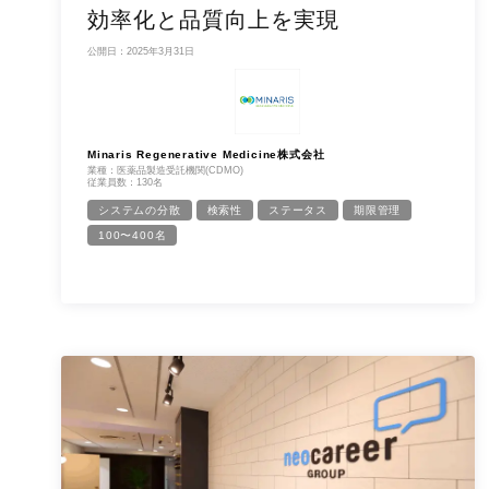
効率化と品質向上を実現
公開日：2025年3月31日
Minaris Regenerative Medicine株式会社
業種：医薬品製造受託機関(CDMO)
従業員数：130名
システムの分散
検索性
ステータス
期限管理
100〜400名