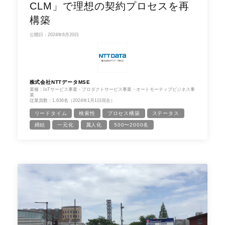
CLM」で理想の契約プロセスを再
構築
公開日：2024年6月20日
株式会社NTTデータMSE
業種：IoTサービス事業・プロダクトサービス事業・オートモーティブビジネス事
業
従業員数：1,636名（2024年1月1日現在）
リードタイム
検索性
プロセス構築
ステータス
締結
一元化
属人化
500〜2000名