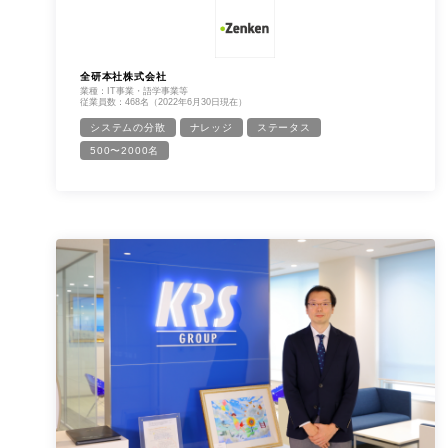
全研本社株式会社
業種：IT事業・語学事業等
従業員数：468名（2022年6月30日現在）
システムの分散
ナレッジ
ステータス
500〜2000名