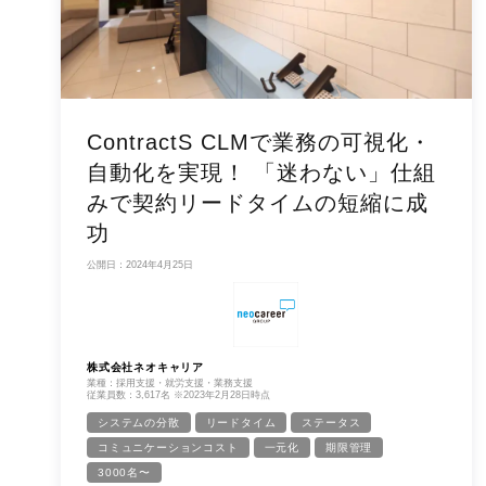
ContractS CLMで業務の可視化・
自動化を実現！ 「迷わない」仕組
みで契約リードタイムの短縮に成
功
公開日：2024年4月25日
株式会社ネオキャリア
業種：採用支援・就労支援・業務支援
従業員数：3,617名 ※2023年2月28日時点
システムの分散
リードタイム
ステータス
コミュニケーションコスト
一元化
期限管理
3000名〜