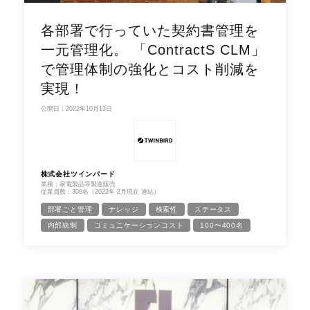
各部署で行っていた契約書管理を
一元管理化。 「ContractS CLM」
で管理体制の強化とコスト削減を
実現！
公開日：2022年10月13日
株式会社ツインバード
業種：家電製品等製造販売
従業員数：308名（2022年 2月現在 連結）
部署ごと管理
ナレッジ
検索性
ステータス
内部統制
コミュニケーションコスト
100〜400名