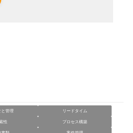
ごと管理
リードタイム
索性
プロセス構築
連書類
案件管理