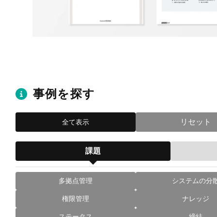
事例を探す
リセット
全て表示
課題
多拠点管理
システムの分
権限管理
ナレッジ
ステータス
締結