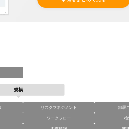
規模
散
リスクマネジメント
部署
ワークフロー
検
内部統制
関