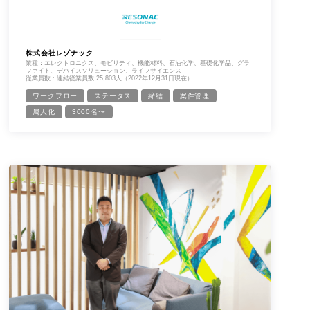
株式会社レゾナック
業種：エレクトロニクス、モビリティ、機能材料、石油化学、基礎化学品、グラ
ファイト、デバイスソリューション、ライフサイエンス
従業員数：連結従業員数 25,803人（2022年12月31日現在）
ワークフロー
ステータス
締結
案件管理
属人化
3000名〜