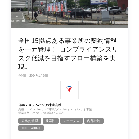
全国15拠点ある事業所の契約情報
を一元管理！ コンプライアンスリ
スク低減を目指すフロー構築を実
現。
公開日：2024年1月29日
日本システムバンク株式会社
業種：コインパーキング事業/プロパティマネジメント事業
従業員数：257名（2020年6月末現在）
多拠点管理
検索性
ステータス
内部統制
100〜400名