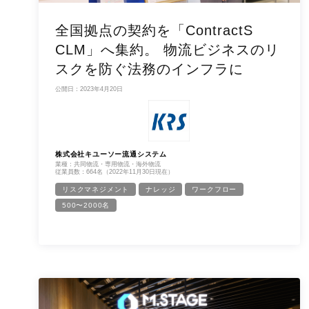
全国拠点の契約を「ContractS
CLM」へ集約。 物流ビジネスのリ
スクを防ぐ法務のインフラに
公開日：2023年4月20日
株式会社キユーソー流通システム
業種：共同物流・専用物流・海外物流
従業員数：664名（2022年11月30日現在）
リスクマネジメント
ナレッジ
ワークフロー
500〜2000名