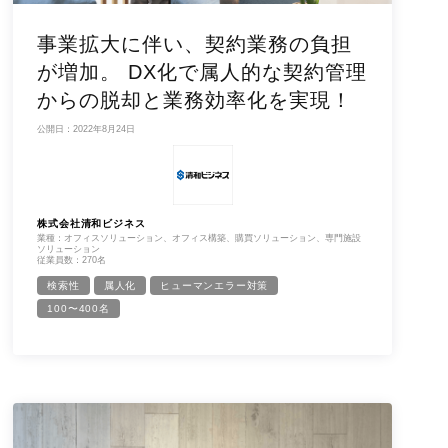
事業拡大に伴い、契約業務の負担
が増加。 DX化で属人的な契約管理
からの脱却と業務効率化を実現！
公開日：2022年8月24日
株式会社清和ビジネス
業種：オフィスソリューション、オフィス構築、購買ソリューション、専門施設
ソリューション
従業員数：270名
検索性
属人化
ヒューマンエラー対策
100〜400名