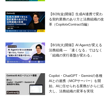
【8/28(金)開催】生成AI連携で変わ
る契約業務のあり方と法務組織の改
革（CopilotxContractS編）
【8/18(火)開催】AI Agentが変える
法務組織 — 「速くなる」ではなく
「組織の実行基盤が変わる」
Copilot・ChatGPT・Geminiの各種
AIとの連携（MCPサーバー）を開
始。AIに任せられる業務がさらに拡
大し、法務組織の変革を実現