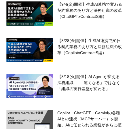
【9/4(金)開催】生成AI連携で変わる
契約業務のあり方と法務組織の改革
（ChatGPTxContractS編）
【8/28(金)開催】生成AI連携で変わ
る契約業務のあり方と法務組織の改
革（CopilotxContractS編）
【8/18(火)開催】AI Agentが変える
法務組織 — 「速くなる」ではなく
「組織の実行基盤が変わる」
Copilot・ChatGPT・Geminiの各種
AIとの連携（MCPサーバー）を開
始。AIに任せられる業務がさらに拡