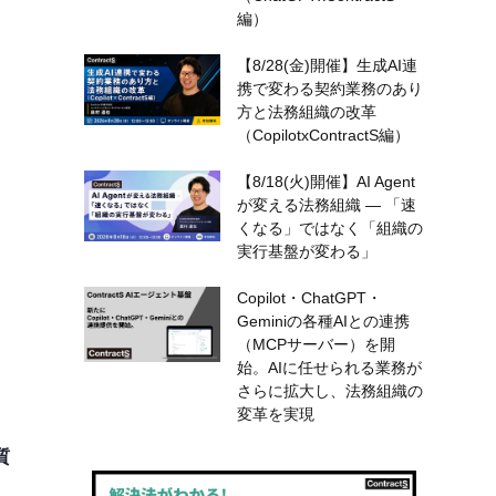
編）
【8/28(金)開催】生成AI連
携で変わる契約業務のあり
方と法務組織の改革
（CopilotxContractS編）
【8/18(火)開催】AI Agent
が変える法務組織 — 「速
くなる」ではなく「組織の
実行基盤が変わる」
Copilot・ChatGPT・
Geminiの各種AIとの連携
（MCPサーバー）を開
始。AIに任せられる業務が
さらに拡大し、法務組織の
変革を実現
質