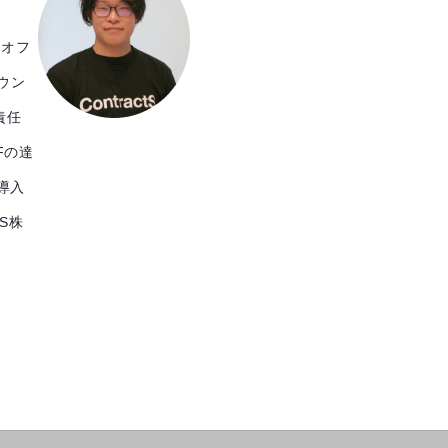
クオフ
ウン
責任
Fの達
導入
tS株