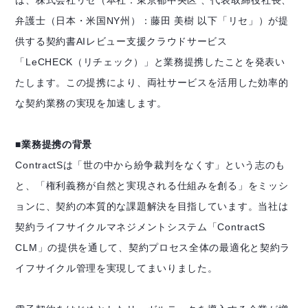
は、株式会社リセ（本社：東京都中央区 、代表取締役社長、
弁護士（日本・米国NY州）：藤田 美樹 以下「リセ」）が提
供する契約書AIレビュー支援クラウドサービス
「LeCHECK（リチェック）」と業務提携したことを発表い
たします。この提携により、両社サービスを活用した効率的
な契約業務の実現を加速します。
■業務提携の背景
ContractSは「世の中から紛争裁判をなくす」という志のも
と、「権利義務が自然と実現される仕組みを創る」をミッシ
ョンに、契約の本質的な課題解決を目指しています。
当社は
契約ライフサイクルマネジメントシステム「ContractS
CLM」の提供
を通して
、
契約プロセス全体の最適化と契約ラ
イフサイクル管理を実現してまいりました。