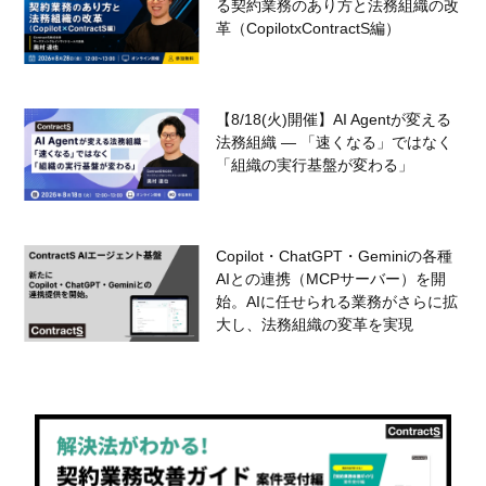
る契約業務のあり方と法務組織の改
革（CopilotxContractS編）
【8/18(火)開催】AI Agentが変える
法務組織 — 「速くなる」ではなく
「組織の実行基盤が変わる」
Copilot・ChatGPT・Geminiの各種
AIとの連携（MCPサーバー）を開
始。AIに任せられる業務がさらに拡
大し、法務組織の変革を実現