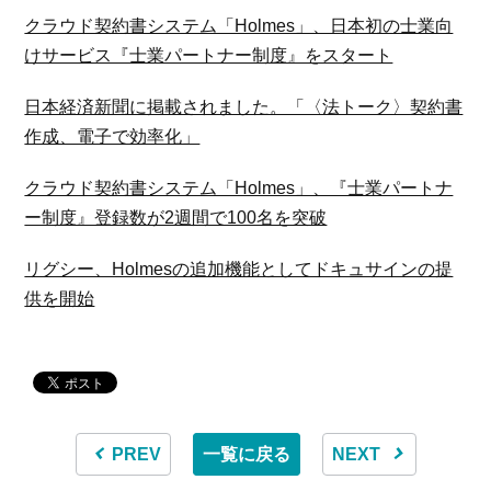
クラウド契約書システム「Holmes」、日本初の士業向
けサービス『士業パートナー制度』をスタート
日本経済新聞に掲載されました。「〈法トーク〉契約書
作成、電子で効率化」
クラウド契約書システム「Holmes」、『士業パートナ
ー制度』登録数が2週間で100名を突破
リグシー、Holmesの追加機能としてドキュサインの提
供を開始
PREV
一覧に戻る
NEXT