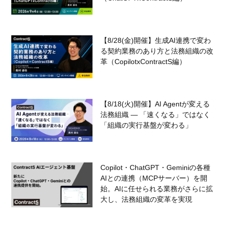
【8/28(金)開催】生成AI連携で変わ
る契約業務のあり方と法務組織の改
革（CopilotxContractS編）
【8/18(火)開催】AI Agentが変える
法務組織 — 「速くなる」ではなく
「組織の実行基盤が変わる」
Copilot・ChatGPT・Geminiの各種
AIとの連携（MCPサーバー）を開
始。AIに任せられる業務がさらに拡
大し、法務組織の変革を実現