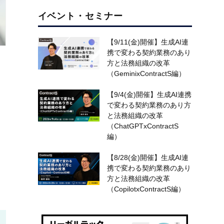
イベント・セミナー
【9/11(金)開催】生成AI連
携で変わる契約業務のあり
方と法務組織の改革
（GeminixContractS編）
う
【9/4(金)開催】生成AI連携
で変わる契約業務のあり方
と法務組織の改革
（ChatGPTxContractS
ま
編）
【8/28(金)開催】生成AI連
て
携で変わる契約業務のあり
方と法務組織の改革
（CopilotxContractS編）