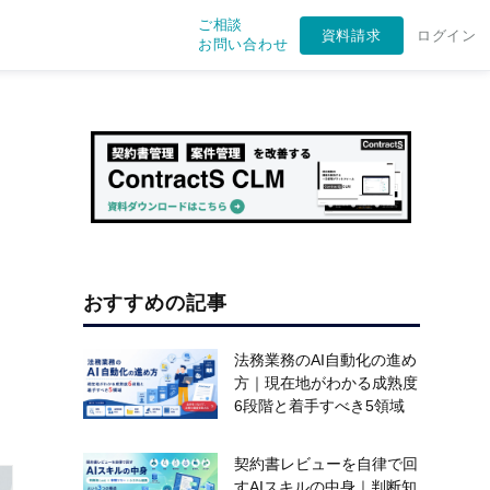
ご相談
資料請求
ログイン
お問い合わせ
おすすめの記事
法務業務のAI自動化の進め
方｜現在地がわかる成熟度
6段階と着手すべき5領域
契約書レビューを自律で回
すAIスキルの中身｜判断知