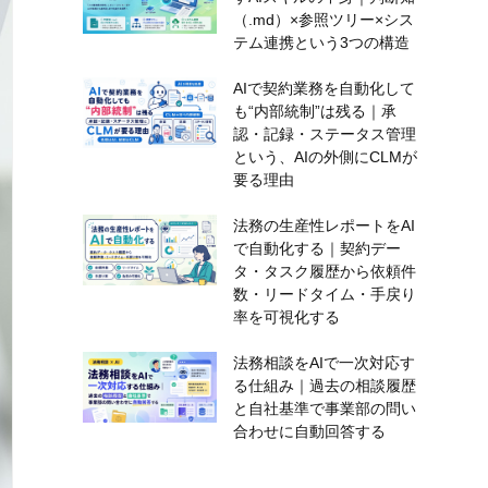
（.md）×参照ツリー×シス
テム連携という3つの構造
AIで契約業務を自動化して
も“内部統制”は残る｜承
認・記録・ステータス管理
という、AIの外側にCLMが
要る理由
法務の生産性レポートをAI
で自動化する｜契約デー
タ・タスク履歴から依頼件
数・リードタイム・手戻り
率を可視化する
法務相談をAIで一次対応す
る仕組み｜過去の相談履歴
と自社基準で事業部の問い
合わせに自動回答する