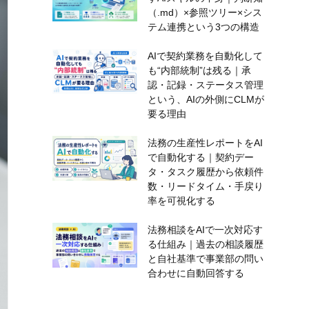
（.md）×参照ツリー×シス
テム連携という3つの構造
AIで契約業務を自動化して
も“内部統制”は残る｜承
認・記録・ステータス管理
という、AIの外側にCLMが
要る理由
法務の生産性レポートをAI
で自動化する｜契約デー
タ・タスク履歴から依頼件
数・リードタイム・手戻り
率を可視化する
法務相談をAIで一次対応す
る仕組み｜過去の相談履歴
と自社基準で事業部の問い
合わせに自動回答する