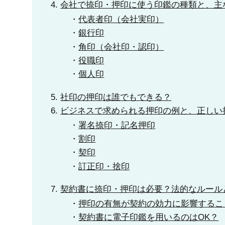
会社で捺印・押印に使う印鑑の種類と、主
代表者印（会社実印）
銀行印
角印（会社印・認印）
役職印
個人印
社印の押印は誰でもできる？
ビジネスで求められる押印の例と、正しい
署名捺印・記名押印
割印
契印
訂正印・捨印
契約書に捺印・押印は必要？法的なルール
押印の有無が契約の効力に影響するこ
契約書に電子印鑑を用いるのはOK？