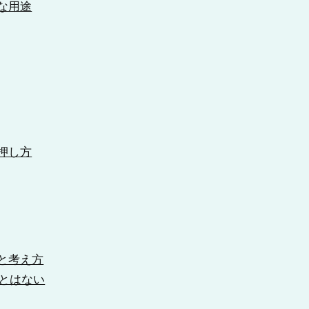
な用途
押し方
と考え方
とはない