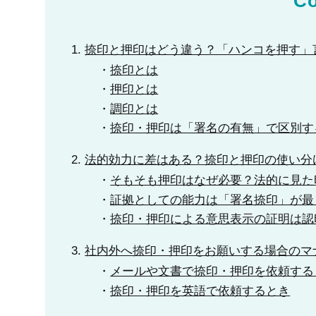
Co
捺印と押印はどう違う？「ハンコを押す」
捺印とは
押印とは
調印とは
捺印・押印は「署名の有無」で区別す
法的効力に差はある？捺印と押印の使い分
そもそも押印はなぜ必要？法的に見た
証拠としての能力は「署名捺印」が最
捺印・押印による意思表示の証明は認
社内外へ捺印・押印をお願いする場合のマ
メールや文書で捺印・押印を依頼する
捺印・押印を英語で依頼するとき