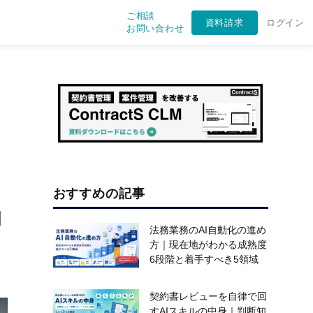
ご相談
資料請求
ログイン
お問い合わせ
おすすめの記事
的
法務業務のAI自動化の進め
方｜現在地がわかる成熟度
6段階と着手すべき5領域
契約書レビューを自律で回
すAIスキルの中身｜判断知