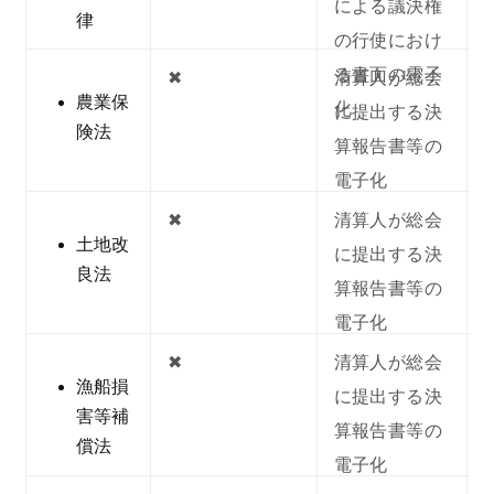
による議決権
律
の行使におけ
る書面の電子
✖︎
清算人が総会
農業保
化
に提出する決
険法
算報告書等の
電子化
✖︎
清算人が総会
土地改
に提出する決
良法
算報告書等の
電子化
✖︎
清算人が総会
漁船損
に提出する決
害等補
算報告書等の
償法
電子化