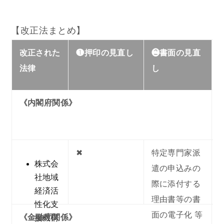
【改正法まとめ】
改正された
❶押印の見直し
❷書面の見直
法律
し
《内閣府関係》
✖︎
特定専門家派
株式会
遣の申込みの
社地域
際に添付する
経済活
理由書等の書
性化支
面の電子化 等
《金融庁関係》
援機構