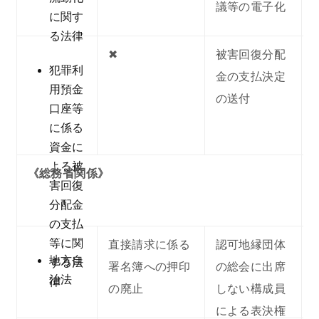
議等の電子化
に関す
る法律
✖︎
被害回復分配
犯罪利
金の支払決定
用預金
の送付
口座等
に係る
資金に
よる被
《総務省関係》
害回復
分配金
の支払
等に関
直接請求に係る
認可地縁団体
地方自
する法
署名簿への押印
の総会に出席
治法
律
の廃止
しない構成員
による表決権