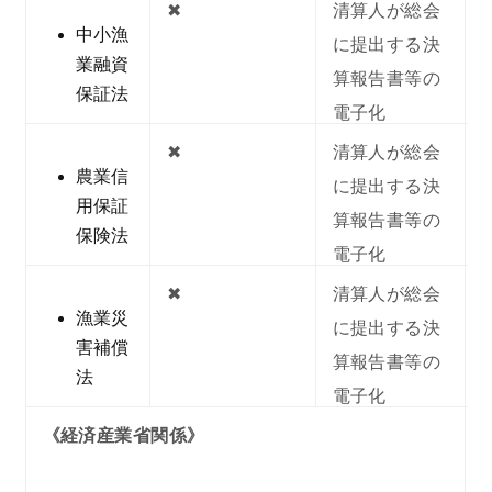
✖︎
清算人が総会
中小漁
に提出する決
業融資
算報告書等の
保証法
電子化
✖︎
清算人が総会
農業信
に提出する決
用保証
算報告書等の
保険法
電子化
✖︎
清算人が総会
漁業災
に提出する決
害補償
算報告書等の
法
電子化
《経済産業省関係》