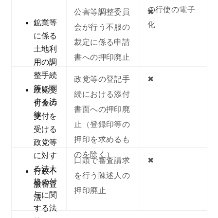
の行使の電子
公害等調整委員
✖︎
鉱業等
化
会が行う不服の
に係る
裁定に係る申請
土地利
書への押印廃止
用の調
整手続
政党等の登記手
✖︎
等に関
政党交
続における添付
する法
付金の
書面への押印廃
律
交付を
止（登録印等の
受ける
押印を求めるも
政党等
のを除く）
に対す
口頭で審査請求
✖︎
る法人
行政不
を行う陳述人の
格の付
服審査
押印廃止
与に関
法
する法