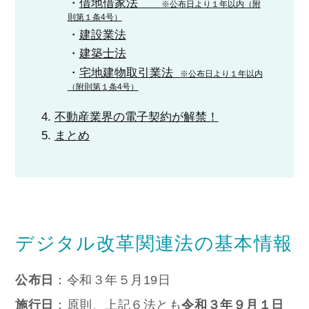
借地借家法
※公布日より１年以内（附
則第１条4号）
建設業法
建築士法
宅地建物取引業法
※公布日より１年以内
（附則第１条4号）
不動産業界の電子契約が解禁！
まとめ
デジタル改革関連法の基本情報
公布日
：令和３年５月19日
施行日
：原則、上記６法とも
令和３年９月１日