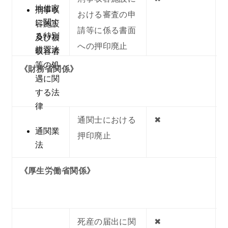
地借家
刑事収
おける審査の申
に関す
容施設
請等に係る書面
る特別
及び被
への押印廃止
措置法
収容者
等の処
《財務省関係》
遇に関
する法
律
通関士における
✖︎
通関業
押印廃止
法
《厚生労働省関係》
死産の届出に関
✖︎