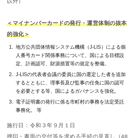
以外）
＜マイナンバーカードの発行・運営体制の抜本
的強化＞
地方公共団体情報システム機構（J-LIS）による個
人番号カード関係事務について、国による目標設
定、計画認可、財源措置等の規定を整備。
J-LISの代表者会議の委員に国の選定した者を追加
するとともに、理事長及び監事の任免に国の認可
を必要とする等、国によるガバナンスを強化。
電子証明書の発行に係る市町村の事務を法定受託
事務化。 等
施行日：令和３年９月１日
押印・書面の交付等を求める手続の見直し（48