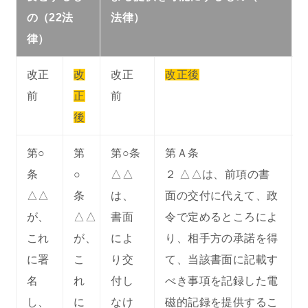
の（22法
法律）
律）
改正
改
改正
改正後
前
正
前
後
第○
第
第○条
第Ａ条
条
○
△△
２ △△は、前項の書
△△
条
は、
面の交付に代えて、政
が、
△△
書面
令で定めるところによ
これ
が、
によ
り、相手方の承諾を得
に
署
こ
り交
て、当該書面に記載す
名
れ
付し
べき事項を記録した電
し、
に
なけ
磁的記録を提供するこ