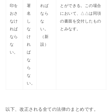
印を
署
れば
とができる。この場合
おさ
名
なら
において、△△は同項
なけ
し
な
の書面を交付したもの
れば
な
い。
とみなす。
なら
け
（新
な
れ
設）
い。
ば
な
ら
な
い。
以下、改正される全ての法律のまとめです。