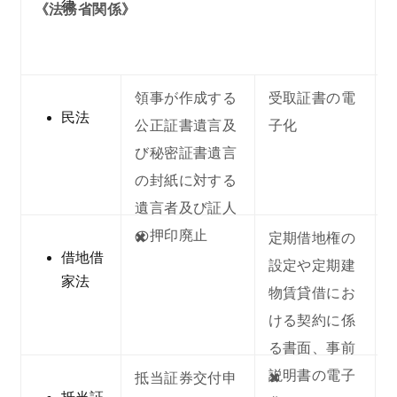
律
《法務省関係》
領事が作成する
受取証書の電
民法
公正証書遺言及
子化
び秘密証書遺言
の封紙に対する
遺言者及び証人
の押印廃止
✖︎
定期借地権の
借地借
設定や定期建
家法
物賃貸借にお
ける契約に係
る書面、事前
説明書の電子
抵当証券交付申
✖︎