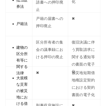
抵当証
化
請書への押印廃
券法
止
戸籍の届書への
✖︎
戸籍法
押印廃止
区分所有者の集
復旧決議に伴
建物の
会の議事録にお
う買取請求に
区分所
ける押印の廃止
関する通知等
有等に
の書面の電子
関する
化
✖︎
被災地短期借
法律
大規模
地権設定契約
な災害
における契約
の被災
書面の電子化
地にお
ける借
刑事収容施設に
✖︎