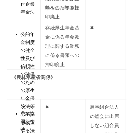
付企業
等をした際の押
類への押印廃止
年金法
印廃止
存続厚生年金基
✖︎
公的年
金に係る年金数
金制度
理に関する業務
の健全
に係る書類への
性及び
押印廃止
信頼性
の確保
《農林水産省関係》
のため
の厚生
年金保
険法等
✖︎
農事組合法人
農業協
の一部
の総会に出席
同組合
を改正
しない組合員
法
する法