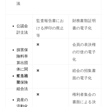
法
監査報告書にお
財務書類証明
公認会
ける押印の廃止
書の電子化
計士法
等
✖︎
会員の表決権
損害保
の行使の電子
険料率
化
算出団
体に関
✖︎
総会の招集書
する法
船主相
面の電子化
律
互保険
組合法
✖︎
権利者集会の
資産の
書面による決
流動化