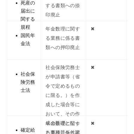
死産の
する書類への捺
届出に
印廃止
関する
規程
年金数理に関す
✖︎
国民年
る業務に係る書
金法
類への押印廃止
社会保険労務士
✖︎
社会保
が申請書等（省
険労務
令で定めるもの
士法
に限る。）を作
成した場合等に
おいて、その作
成の基礎となっ
年金数理に関す
✖︎
確定給
た事項等を付記
る業務に係る書