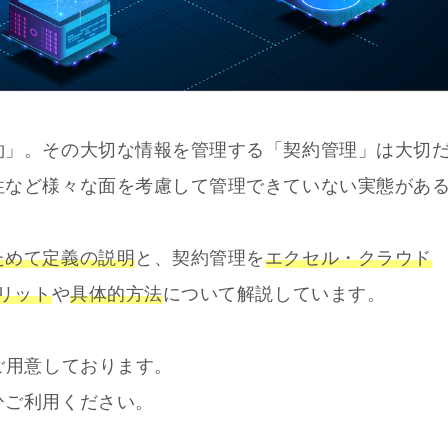
約」。その大切な情報を管理する「契約管理」は大切
性など様々な面を考慮して管理できていない実態があ
ためて定義の説明
と、契約管理を
エクセル・クラウド
リット
や
具体的方法
について解説しています。
ご用意しております。
ひご利用ください。