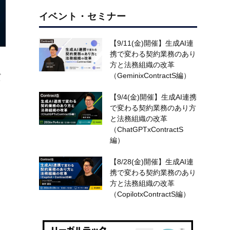
イベント・セミナー
【9/11(金)開催】生成AI連
携で変わる契約業務のあり
方と法務組織の改革
（GeminixContractS編）
だ
る
【9/4(金)開催】生成AI連携
で変わる契約業務のあり方
と法務組織の改革
（ChatGPTxContractS
編）
【8/28(金)開催】生成AI連
携で変わる契約業務のあり
方と法務組織の改革
（CopilotxContractS編）