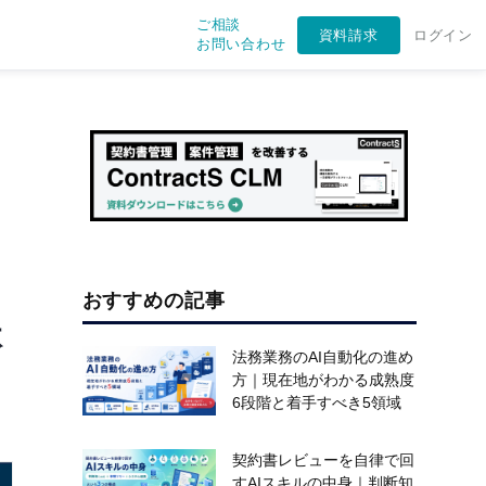
ご相談
資料請求
ログイン
お問い合わせ
おすすめの記事
体
法務業務のAI自動化の進め
方｜現在地がわかる成熟度
6段階と着手すべき5領域
契約書レビューを自律で回
すAIスキルの中身｜判断知