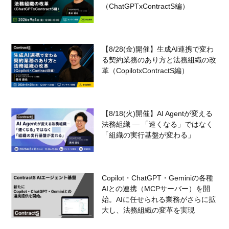
（ChatGPTxContractS編）
【8/28(金)開催】生成AI連携で変わ
る契約業務のあり方と法務組織の改
革（CopilotxContractS編）
【8/18(火)開催】AI Agentが変える
法務組織 — 「速くなる」ではなく
「組織の実行基盤が変わる」
Copilot・ChatGPT・Geminiの各種
AIとの連携（MCPサーバー）を開
始。AIに任せられる業務がさらに拡
大し、法務組織の変革を実現