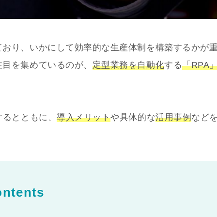
ており、いかにして効率的な生産体制を構築するかが
注目を集めているのが、
定型業務を自動化
する
「RPA
するとともに、
導入メリット
や具体的な
活用事例
など
ntents