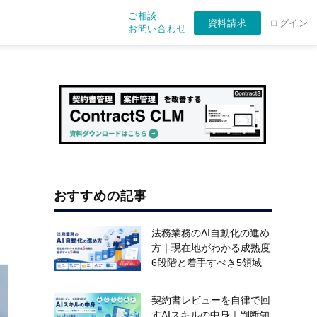
ご相談
資料請求
ログイン
お問い合わせ
おすすめの記事
法務業務のAI自動化の進め
方｜現在地がわかる成熟度
6段階と着手すべき5領域
契約書レビューを自律で回
すAIスキルの中身｜判断知