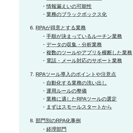
情報漏えいの可能性
業務のブラックボックス化
RPAが得意とする業務
手順が決まっているルーチン業務
データの収集・分析業務
複数のツールやアプリを横断した業務
電話・メール対応のサポート業務
RPAツール導入のポイントや注意点
自動化する業務の洗い出し
運用ルールの整備
業務に適したRPAツールの選定
まずはスモールスタートから
部門別のRPA化事例
経理部門