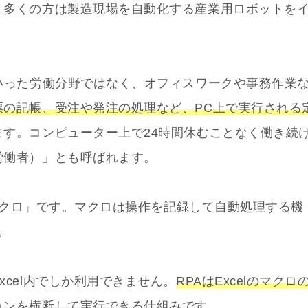
、多くの方は製造現場を自動化する産業用ロボットを
いった労働分野ではなく、オフィスワークや事務作業
票の記帳、受注や発注の処理など、PC上で実行される
ます。コンピューター上で24時間休むことなく働き続
労働者）」とも呼ばれます。
「マクロ」です。マクロは操作を記録して自動処理する機
。
cel内でしか利用できません。
RPAはExcelのマクロ
ョンを横断して実行できる仕組み
です。