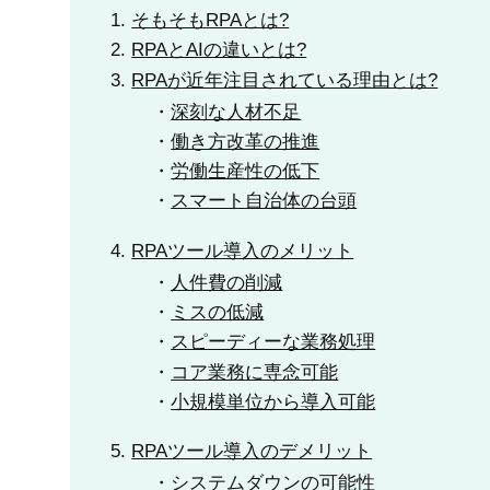
そもそもRPAとは?
RPAとAIの違いとは?
RPAが近年注目されている理由とは?
深刻な人材不足
働き方改革の推進
労働生産性の低下
スマート自治体の台頭
RPAツール導入のメリッ
ト
人件費の削減
ミスの低減
スピーディーな業務処理
コア業務に専念可能
小規模単位から導入可能
RPAツール導入のデメリット
システムダウンの可能性