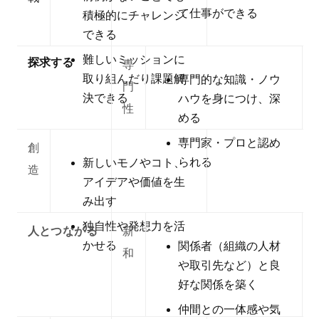
て仕事ができる
積極的にチャレンジ
できる
難しいミッションに
探求する
専
取り組んだり課題解
専門的な知識・ノウ
門
決できる
ハウを身につけ、深
性
める
専門家・プロと認め
創
られる
新しいモノやコト、
造
アイデアや価値を生
み出す
独自性や発想力を活
人とつながる
新
かせる
関係者（組織の人材
和
や取引先など）と良
好な関係を築く
仲間との一体感や気